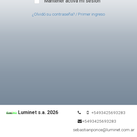
Mantener activa mi sesión
¿Olvidó su contraseña? / Primer ingreso
Luminet s.a. 2026
+5493425693283
+5493425693283
sebastianponce@luminet.com.ar